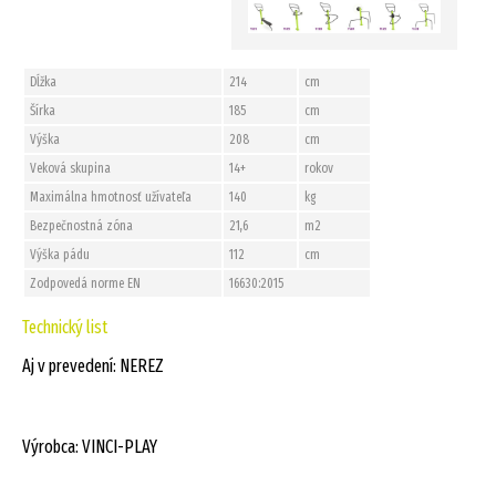
Dĺžka
214
cm
Šírka
185
cm
Výška
208
cm
Veková skupina
14+
rokov
Maximálna hmotnosť užívateľa
140
kg
Bezpečnostná zóna
21,6
m2
Výška pádu
112
cm
Zodpovedá norme EN
16630:2015
Technický list
Aj v prevedení: NEREZ
Výrobca: VINCI-PLAY