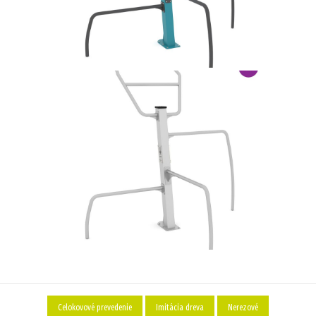
Celokovové prevedenie
Imitácia dreva
Nerezové