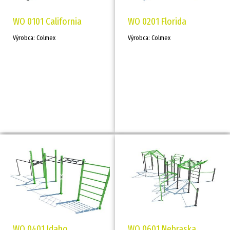
WO 0101 California
WO 0201 Florida
Výrobca: Colmex
Výrobca: Colmex
WO 0401 Idaho
WO 0601 Nebraska