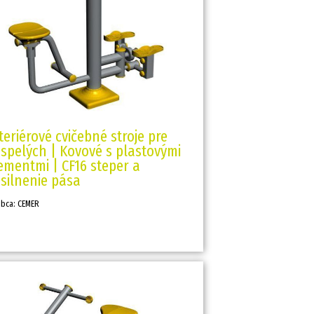
teriérové cvičebné stroje pre
spelých | Kovové s plastovými
ementmi | CF16 steper a
silnenie pása
obca: CEMER