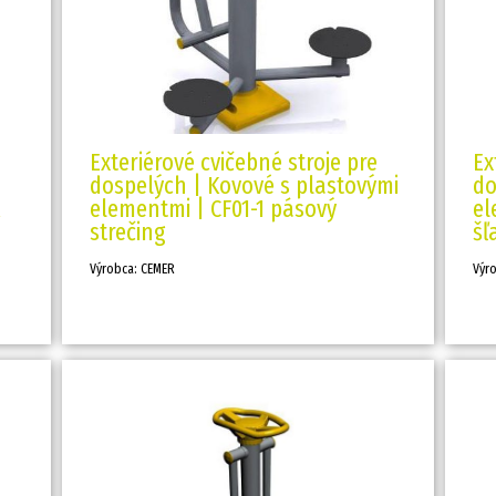
Exteriérové cvičebné stroje pre
Ex
dospelých | Kovové s plastovými
do
elementmi | CF01-1 pásový
el
strečing
šľ
Výrobca: CEMER
Výr