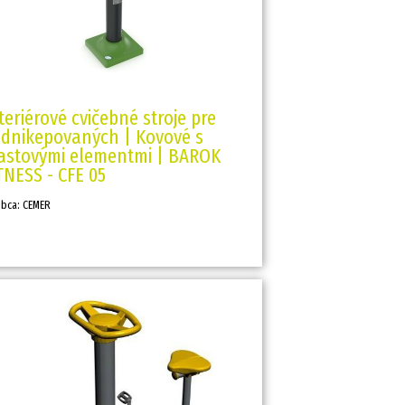
teriérové cvičebné stroje pre
dnikepovaných | Kovové s
astovými elementmi | BAROK
TNESS - CFE 05
obca: CEMER