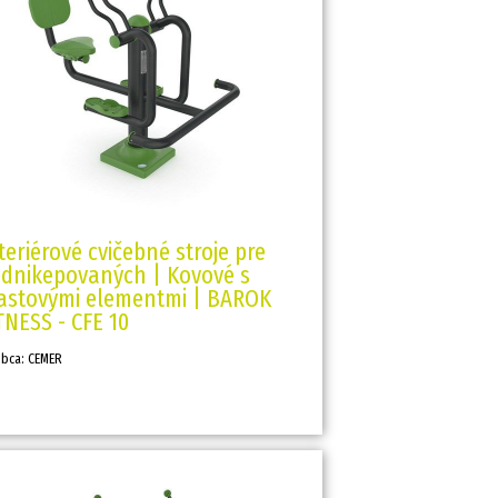
teriérové cvičebné stroje pre
dnikepovaných | Kovové s
astovými elementmi | BAROK
TNESS - CFE 10
obca: CEMER