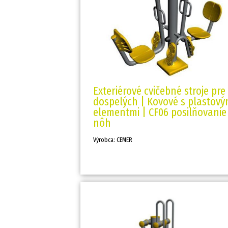
Exteriérové cvičebné stroje pre
dospelých | Kovové s plastový
elementmi | CF06 posilňovanie
nôh
Výrobca: CEMER