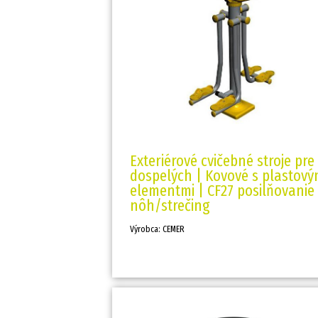
Exteriérové cvičebné stroje pre
dospelých | Kovové s plastový
elementmi | CF27 posilňovanie
nôh/strečing
Výrobca: CEMER