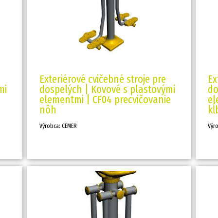
Exteriérové cvičebné stroje pre
Ex
mi
dospelých | Kovové s plastovými
do
elementmi | CF04 precvičovanie
el
nôh
kĺ
Výrobca: CEMER
Výr