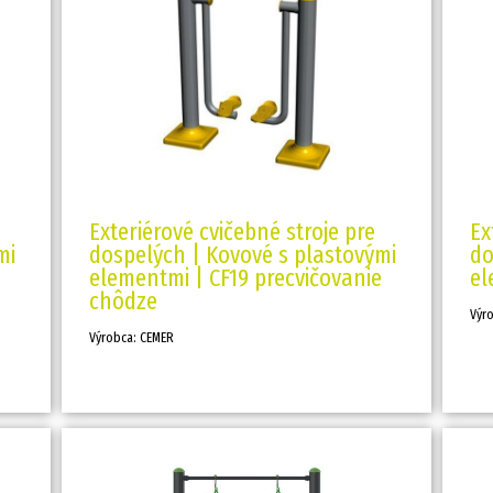
Exteriérové cvičebné stroje pre
Ex
mi
dospelých | Kovové s plastovými
do
elementmi | CF19 precvičovanie
el
chôdze
Výr
Výrobca: CEMER