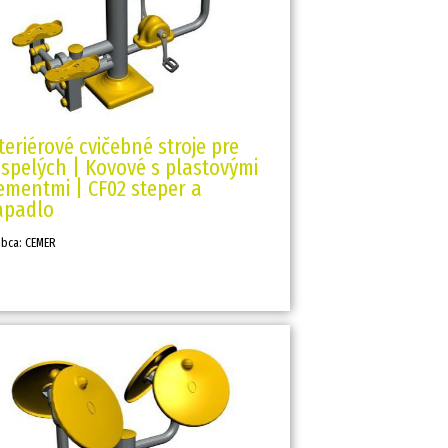
teriérové cvičebné stroje pre
spelých | Kovové s plastovými
ementmi | CF02 steper a
apadlo
obca: CEMER