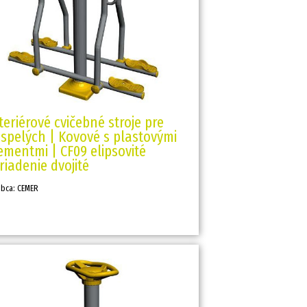
teriérové cvičebné stroje pre
spelých | Kovové s plastovými
ementmi | CF09 elipsovité
riadenie dvojité
obca: CEMER