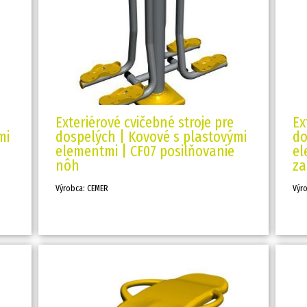
Exteriérové cvičebné stroje pre
Ex
mi
dospelých | Kovové s plastovými
do
elementmi | CF07 posilňovanie
el
nôh
za
Výrobca: CEMER
Výr