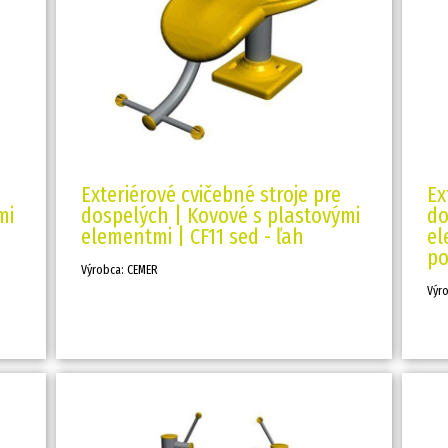
Exteriérové cvičebné stroje pre
Ex
mi
dospelých | Kovové s plastovými
do
elementmi | CF11 sed - ľah
el
po
Výrobca: CEMER
Výr