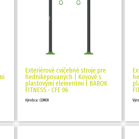
Exteriérové cvičebné stroje pre
Ex
mi
hednikepovaných | Kovové s
he
plastovými elementmi | BAROK
pl
FITNESS - CFE 06
FI
Výrobca: CEMER
Výr