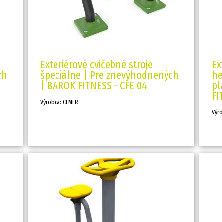
Exteriérové cvičebné stroje
Ex
ch
špeciálne | Pre znevýhodnených
he
| BAROK FITNESS - CFE 04
pl
FI
Výrobca: CEMER
Výr