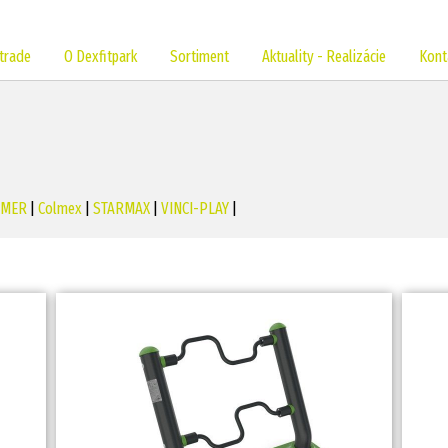
trade
O Dexfitpark
Sortiment
Aktuality - Realizácie
Kont
EMER
|
Colmex
|
STARMAX
|
VINCI-PLAY
|