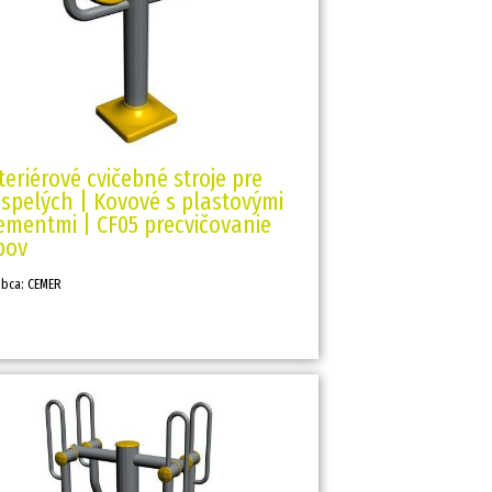
teriérové cvičebné stroje pre
spelých | Kovové s plastovými
ementmi | CF05 precvičovanie
bov
obca: CEMER