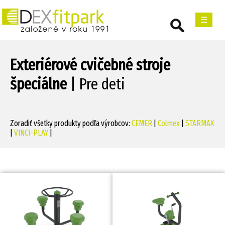
☰
Exteriérové cvičebné stroje
špeciálne
| Pre deti
Zoradiť všetky produkty podľa výrobcov:
CEMER
|
Colmex
|
STARMAX
|
VINCI-PLAY
|