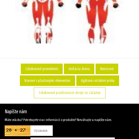
Celokovové prevedenie
Imitácia dreva
Nerezové
Kovové s plastovými elementmi
Agátové cvičebné prvky
Celokovové posilňovacie stroje so záťažou
Napíšte nám
Máte otázku? Potrebujete viac informácií o produkte? Neváhajte a napíšte nám.