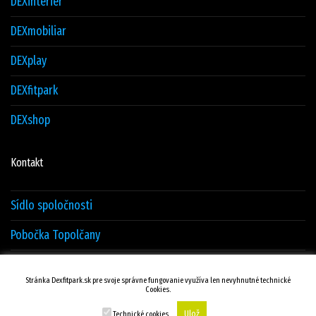
DEXinterier
DEXmobiliar
DEXplay
DEXfitpark
DEXshop
Kontakt
Sídlo spoločnosti
Pobočka Topolčany
Sklad Žilina
Stránka Dexfitpark.sk pre svoje správne fungovanie využíva len nevyhnutné technické
Cookies.
Kontakty
Ulož
Technické cookies