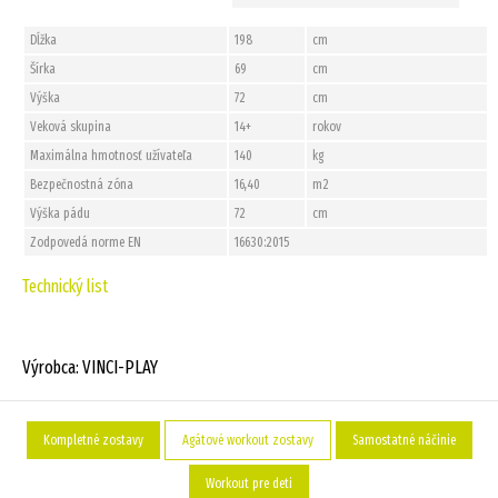
Dĺžka
198
cm
Šírka
69
cm
Výška
72
cm
Veková skupina
14+
rokov
Maximálna hmotnosť užívateľa
140
kg
Bezpečnostná zóna
16,40
m2
Výška pádu
72
cm
Zodpovedá norme EN
16630:2015
Technický list
Výrobca: VINCI-PLAY
Kompletné zostavy
Agátové workout zostavy
Samostatné náčinie
Workout pre deti