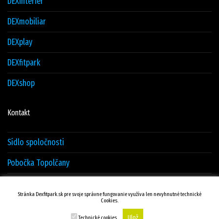
DEXinterier
DEXmobiliar
DEXplay
DEXfitpark
DEXshop
Kontakt
Sídlo spoločnosti
Pobočka Topolčany
Sklad Žilina
Stránka Dexfitpark.sk pre svoje správne fungovanie využíva len nevyhnutné technické
Cookies.
Kontakty
Ulož
Technické cookies