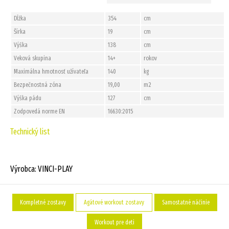
Dĺžka
354
cm
Šírka
19
cm
Výška
138
cm
Veková skupina
14+
rokov
Maximálna hmotnosť užívateľa
140
kg
Bezpečnostná zóna
19,00
m2
Výška pádu
127
cm
Zodpovedá norme EN
16630:2015
Technický list
Výrobca: VINCI-PLAY
Kompletné zostavy
Agátové workout zostavy
Samostatné náčinie
Workout pre deti