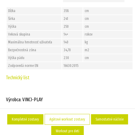
Dĺžka
358
cm
Šírka
241
cm
Výška
250
cm
Veková skupina
14+
rokov
Maximálna hmotnosť užívateľa
140
kg
Bezpečnostná zóna
34,70
m2
Výška pádu
230
cm
Zodpovedá norme EN
16630:2015
Technický list
Výrobca: VINCI-PLAY
Kompletné zostavy
Agátové workout zostavy
Samostatné náčinie
Workout pre deti