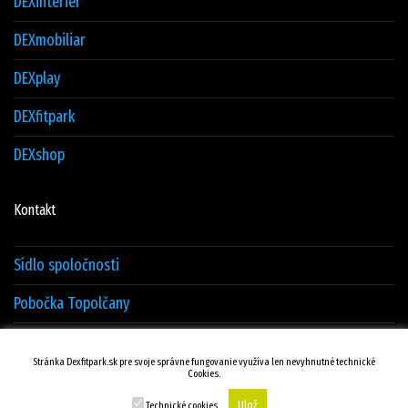
DEXinterier
DEXmobiliar
DEXplay
DEXfitpark
DEXshop
Kontakt
Sídlo spoločnosti
Pobočka Topolčany
Sklad Žilina
Stránka Dexfitpark.sk pre svoje správne fungovanie využíva len nevyhnutné technické
Cookies.
Kontakty
Ulož
Technické cookies