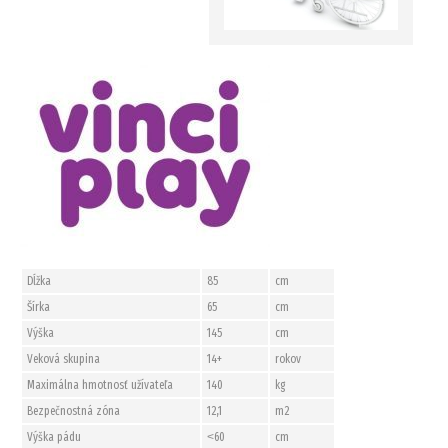
Dĺžka
85
cm
Šírka
65
cm
Výška
145
cm
Veková skupina
14+
rokov
Maximálna hmotnosť užívateľa
140
kg
Bezpečnostná zóna
12,1
m2
Výška pádu
˂60
cm