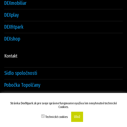
DEXmobiliar
DEXplay
DEXfitpark
DEXshop
Kontakt
Sídlo spoločnosti
Pobočka Topolčany
Sklad Žilina
Stránka Dexfitpark.sk pre svoje správne fungovanie využíva len nevyhnutné technické
Cookies.
Kontakty
Ulož
Technické cookies
© DEXTRADE Žilina.sk