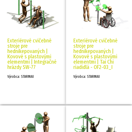
Exteriérové cvičebné
Exteriérové cvičebné
stroje pre
stroje pre
hednikepovaných |
hednikepovaných |
Kovové s plastovými
Kovové s plastovými
elementmi | Integračné
elementmi | Tai Chi
hrázdy SW-77
riadidlá - OF2-03_I
Výrobca: STARMAX
Výrobca: STARMAX