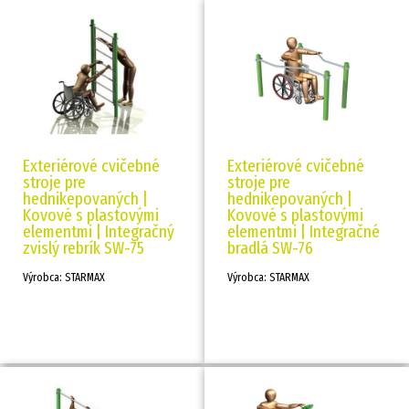
Exteriérové cvičebné
Exteriérové cvičebné
stroje pre
stroje pre
hednikepovaných |
hednikepovaných |
Kovové s plastovými
Kovové s plastovými
elementmi | Integračný
elementmi | Integračné
zvislý rebrík SW-75
bradlá SW-76
Výrobca: STARMAX
Výrobca: STARMAX