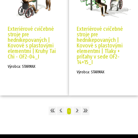
Exteriérové cvičebné
Exteriérové cvičebné
stroje pre
stroje pre
hednikepovaných |
hednikepovaných |
Kovové s plastovými
Kovové s plastovými
elementmi | Kruhy Tai
elementmi | Tlaky +
Chi - OF2-04_I
príťahy v sede OF2-
14+15_I
Výrobca: STARMAX
Výrobca: STARMAX
1